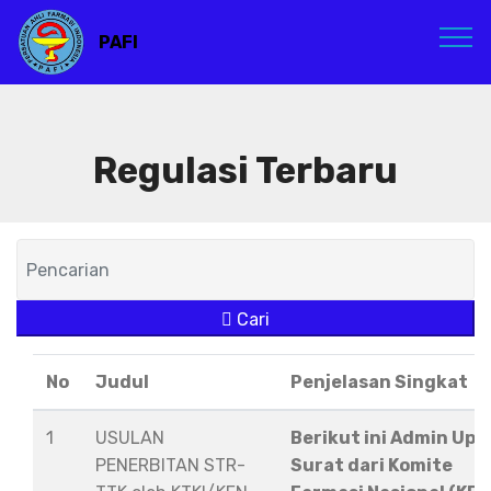
PAFI
Regulasi Terbaru
Cari
No
Judul
Penjelasan Singkat
1
USULAN
Berikut ini Admin Upl
PENERBITAN STR-
Surat dari Komite